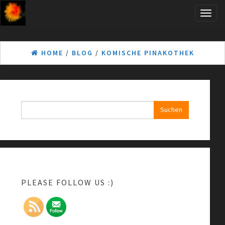
Skip
Toggle
to
naviga
the
content
HOME
/
BLOG
/
KOMISCHE PINAKOTHEK
Suchen
nach:
PLEASE FOLLOW US :)