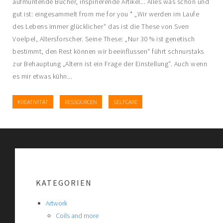
aufmuntende Bücher, inspirierende Artikel... Alles was schön und
gut ist: eingesammelt from me for you * „Wir werden im Laufe
des Lebens immer glücklicher“ das ist die These von Sven
Voelpel, Altersforscher. Seine These: „Nur 30 % ist genetisch
bestimmt, den Rest können wir beeinflussen“ führt schnurstaks
zur Behauptung „Altern ist ein Frage der Einstellung“. Auch wenn
es mir etwas kühn...
KREATIVITÄT
RESSOURCEN
SELFCARE
KATEGORIEN
Artwork
Coils and more