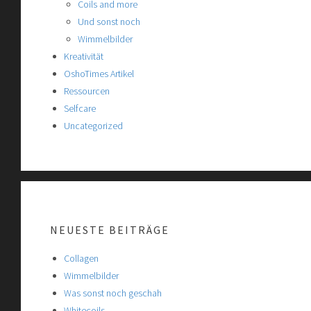
Coils and more
Und sonst noch
Wimmelbilder
Kreativität
OshoTimes Artikel
Ressourcen
Selfcare
Uncategorized
NEUESTE BEITRÄGE
Collagen
Wimmelbilder
Was sonst noch geschah
Whitecoils