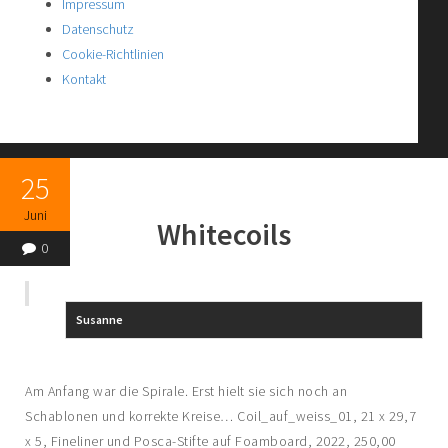
Impressum
Datenschutz
Cookie-Richtlinien
Kontakt
25
Juni
Whitecoils
0
Susanne
Am Anfang war die Spirale. Erst hielt sie sich noch an
Schablonen und korrekte Kreise… Coil_auf_weiss_01, 21 x 29,7
x 5, Fineliner und Posca-Stifte auf Foamboard, 2022, 250,00