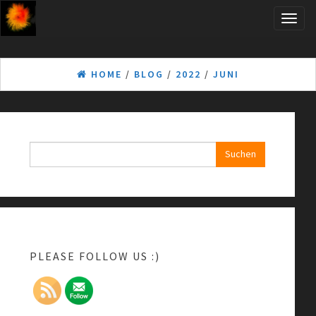
Skip
Toggle
to
naviga
the
content
HOME
/
BLOG
/
2022
/
JUNI
Suchen
nach:
PLEASE FOLLOW US :)