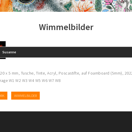
Wimmelbilder
Susanne
420 x 5 mm, Tusche, Tinte, Acryl, Poscastifte, auf Foamboard (5mm), 2022
frage W1 W2 W3 W4 W5 W6 W7 W8
ORK
WIMMELBILDER