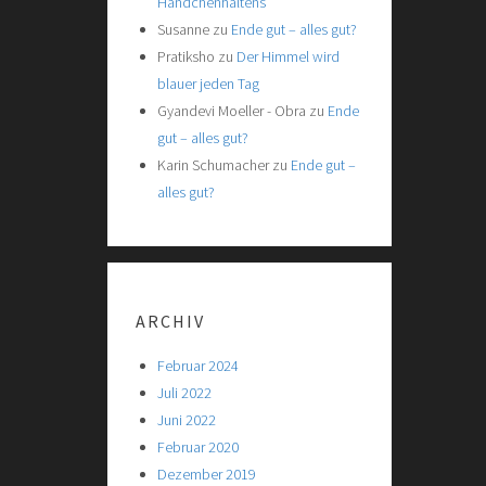
Händchenhaltens
Susanne
zu
Ende gut – alles gut?
Pratiksho
zu
Der Himmel wird
blauer jeden Tag
Gyandevi Moeller - Obra
zu
Ende
gut – alles gut?
Karin Schumacher
zu
Ende gut –
alles gut?
ARCHIV
Februar 2024
Juli 2022
Juni 2022
Februar 2020
Dezember 2019