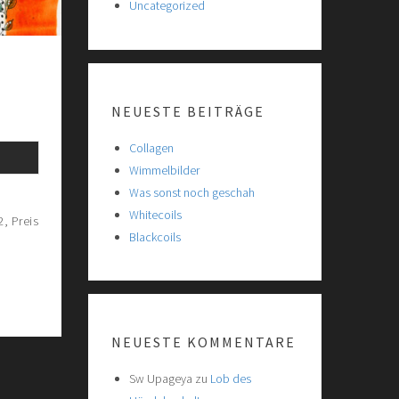
Uncategorized
NEUESTE BEITRÄGE
Collagen
Wimmelbilder
Was sonst noch geschah
Whitecoils
, Preis
Blackcoils
NEUESTE KOMMENTARE
Sw Upageya
zu
Lob des