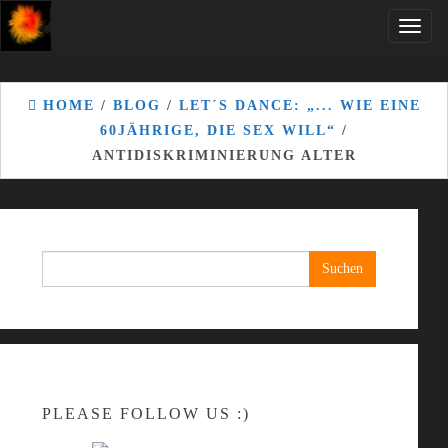
Skip
Toggle
to
naviga
the
content
HOME
/
BLOG
/
LET´S DANCE: „... WIE EINE
60JÄHRIGE, DIE SEX WILL“
/
ANTIDISKRIMINIERUNG ALTER
Suchen
nach:
PLEASE FOLLOW US :)