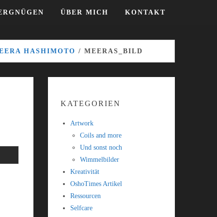
VERGNÜGEN
ÜBER MICH
KONTAKT
MEERA HASHIMOTO
/ MEERAS_BILD
KATEGORIEN
Artwork
Coils and more
Und sonst noch
Wimmelbilder
Kreativität
OshoTimes Artikel
Ressourcen
Selfcare