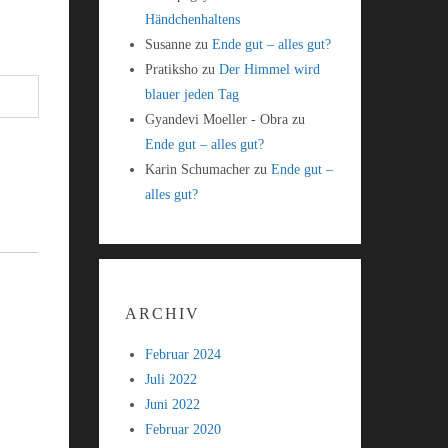
Händchenhaltens
Susanne
zu
Ende gut – alles gut?
Pratiksho
zu
Der Himmel wird
blauer jeden Tag
Gyandevi Moeller - Obra
zu
Ende gut – alles gut?
Karin Schumacher
zu
Ende gut –
alles gut?
ARCHIV
Februar 2024
Juli 2022
Juni 2022
Februar 2020