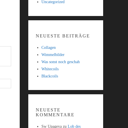
Uncategorized
NEUESTE BEITRÄGE
Collagen
Wimmelbilder
Was sonst noch geschah
Whitecoils
Blackcoils
NEUESTE
KOMMENTARE
Sw Upageya
zu
Lob des