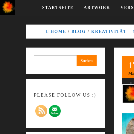
Skip
STARTSEITE
ARTWORK
VERS
to
the
content
HOME
/
BLOG
/
KREATIVITÄT –
Suchen
1
nach:
Mä
PLEASE FOLLOW US :)