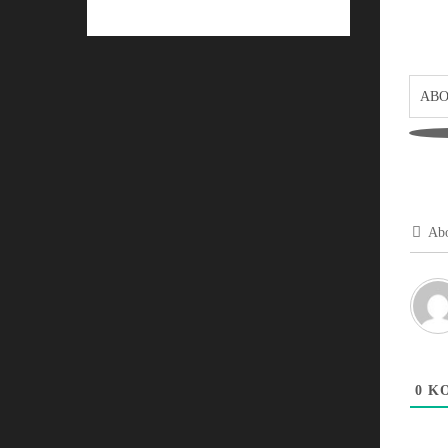
ABO
Abo
0
KO