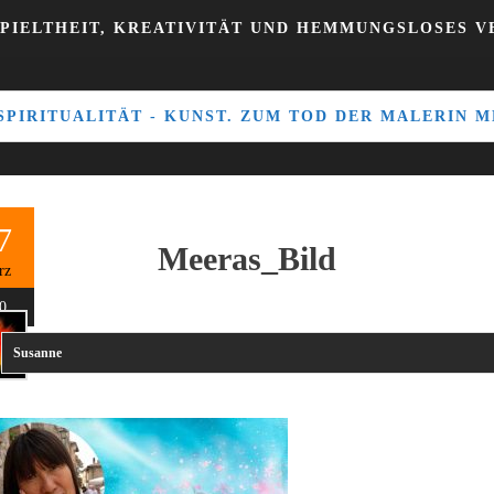
PIELTHEIT, KREATIVITÄT UND HEMMUNGSLOSES 
 SPIRITUALITÄT - KUNST. ZUM TOD DER MALERIN 
7
Meeras_Bild
rz
0
Susanne