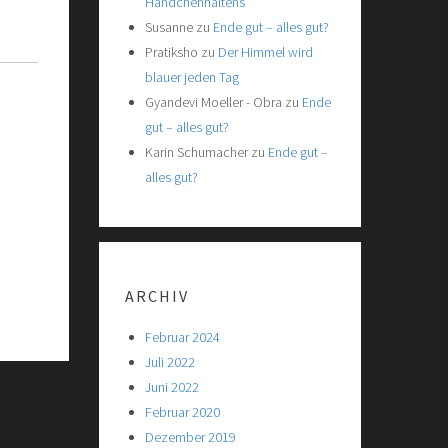
Händchenhaltens
Susanne
zu
Ende gut – alles gut?
Pratiksho
zu
Der Himmel wird
blauer jeden Tag
Gyandevi Moeller - Obra
zu
Ende
gut – alles gut?
Karin Schumacher
zu
Ende gut –
alles gut?
ARCHIV
Februar 2024
Juli 2022
Juni 2022
Februar 2020
Dezember 2019