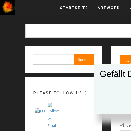
Skip
STARTSEITE
ARTWORK
to
the
content
Suchen
2
nach:
Gefällt 
Ju
PLEASE FOLLOW US :)
Pleas