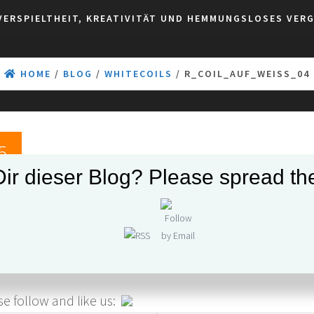
VERSPIELTHEIT, KREATIVITÄT UND HEMMUNGSLOSES VER
HOME
/
BLOG
/
WHITECOILS
/ R_COIL_AUF_WEISS_04
5
R_coil_auf_weiss_04
Dir dieser Blog? Please spread th
ni
0
Susanne
e follow and like us: