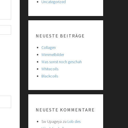
Uncategorized
NEUESTE BEITRÄGE
Collagen
Wimmelbilder
Was sonst noch geschah
Whitecoils
Blackcoils
NEUESTE KOMMENTARE
Sw Upageya
zu
Lob des