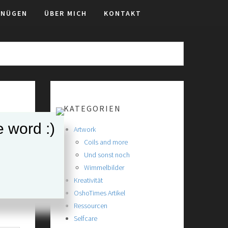
GNÜGEN
ÜBER MICH
KONTAKT
KATEGORIEN
e word :)
Artwork
Coils and more
Und sonst noch
Wimmelbilder
Kreativität
OshoTimes Artikel
Ressourcen
Selfcare