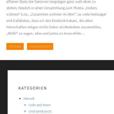
offenen Skala der Senioren-Vergnügen ganz weit oben zu
stehen. Neulich in einer Versammlung zum Thema „Anders
wohnen“ bzw. „Zusammen wohnen im Alter“: so viele Neinsager
und Defätisten, dass ich den Eindruck bekam, die alten
Herrschaften mögen nichts lieber als Bedenken anzumelden,
„NEIN!“ zu sagen, alles und jedes zu bezweifeln....
SELFCARE
UNCATEGORIZED
KATEGORIEN
Artwork
Coils and more
Und sonst noch