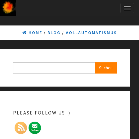
Skip
Toggle
to
naviga
the
content
HOME
/
BLOG
/
VOLLAUTOMATISMUS
Suchen
nach:
PLEASE FOLLOW US :)