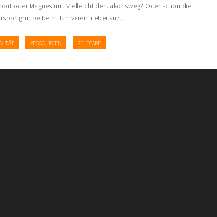
port oder Magnesium. Vielleicht der Jakobsweg? Oder schon die
rsportgruppe beim Turnverein nebenan?...
IVITÄT
RESSOURCEN
SELFCARE