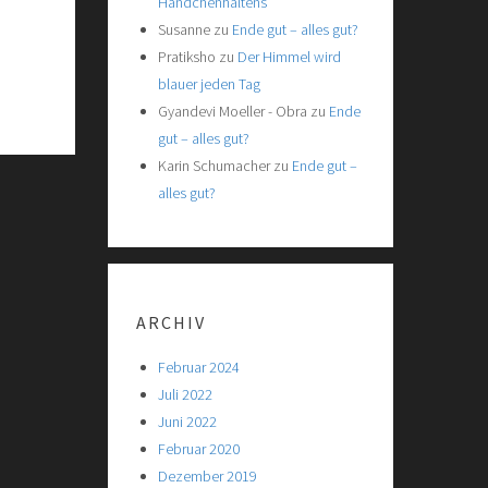
Händchenhaltens
Susanne
zu
Ende gut – alles gut?
Pratiksho
zu
Der Himmel wird
blauer jeden Tag
Gyandevi Moeller - Obra
zu
Ende
gut – alles gut?
Karin Schumacher
zu
Ende gut –
alles gut?
ARCHIV
Februar 2024
Juli 2022
Juni 2022
Februar 2020
Dezember 2019