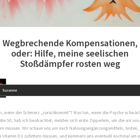
Wegbrechende Kompensationen,
oder: Hilfe, meine seelischen
Stoßdämpfer rosten weg
Susanne
n, wenn der Schmerz „zurückkommt“? Was tun, wenn die Psyche schwäc
die 50, hab ich beobachtet, melden sich erste Zipperlein, um die wir un
n müssen. Wir schaun uns um nach Nahrungsergänzungsmitteln, testen, 
ch Vitamin D3 zufüttern müssen, und kümmern uns eventuell nochmal um 