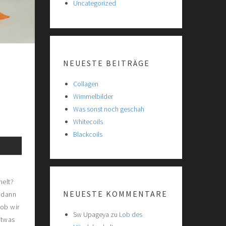
Uncategorized
NEUESTE BEITRÄGE
Collagen
Wimmelbilder
Was sonst noch geschah
Whitecoils
Blackcoils
helt?
NEUESTE KOMMENTARE
s dann
ob wir
Sw Upageya
zu
Lob des
etwas