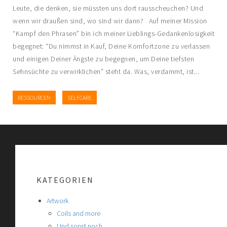
Leute, die denken, sie müssten uns dort rausscheuchen? Und
wenn wir draußen sind, wo sind wir dann? Auf meiner Mission
“Kampf den Phrasen” bin ich meiner Lieblings-Gedankenlosigkeit
begegnet: “Du nimmst in Kauf, Deine Komfortzone zu verlassen
und einigen Deiner Ängste zu begegnen, um Deine tiefsten
Sehnsüchte zu verwirklichen” steht da. Was, verdammt, ist...
RESSOURCEN
SELFCARE
KATEGORIEN
Artwork
Coils and more
Und sonst noch