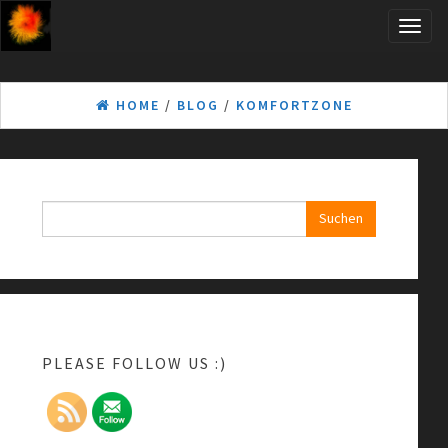
Skip
Toggle
to
naviga
the
content
HOME
/
BLOG
/
KOMFORTZONE
Suchen
nach:
PLEASE FOLLOW US :)