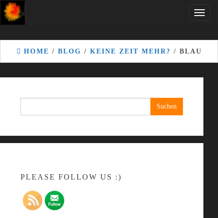
Skip
Toggle
to
naviga
the
content
HOME
/
BLOG
/
KEINE ZEIT MEHR?
/ BLAU
Suchen
nach:
PLEASE FOLLOW US :)