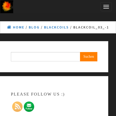
Skip
Toggle
to
naviga
the
content
HOME
/
BLOG
/
BLACKCOILS
/ BLACKCOIL_03_-1
Suchen
nach:
PLEASE FOLLOW US :)