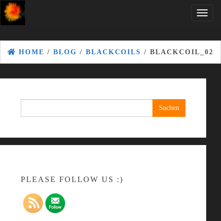
Skip
Toggle
to
naviga
the
content
HOME
/
BLOG
/
BLACKCOILS
/ BLACKCOIL_02
Suchen
nach:
PLEASE FOLLOW US :)